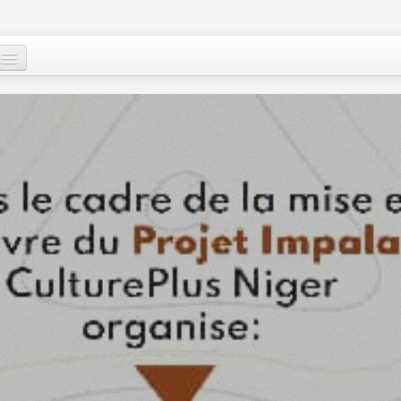
Qui sommes-nous
?
Nos actions
Images et mots du Niger
Soutenir le peuple nigérien
A propos
Le Niger