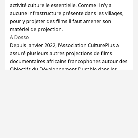
activité culturelle essentielle. Comme il n’y a
aucune infrastructure présente dans les villages,
pour y projeter des films il faut amener son
matériel de projection.
A Dosso
Depuis janvier 2022, l’Association CulturePlus a
assuré plusieurs autres projections de films
documentaires africains francophones autour des
Objectifs du Développement Durable dans les
écoles de Dosso, dans le cadre du projet Impala
soutenu par l’
AFD
(Agence Française de
Développement).
A Bagagi
Une soirée de projection a été organisée en 2022
par CulturePlus pour faire découvrir à la
population la saison 1 d’Akwai Magana/On va en
parler qui a été tournée dans le village. Des