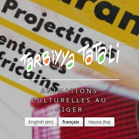
ANIMATIONS
CULTURELLES AU
NIGER
English
français
Hausa