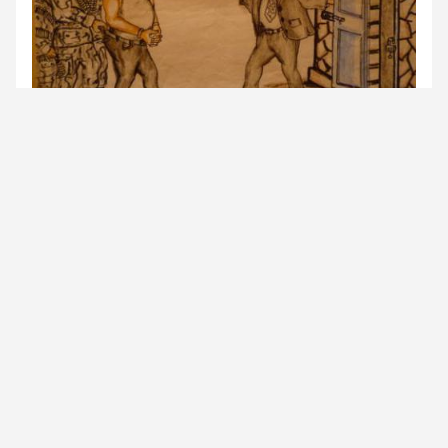
Gbagbo va en prison (AbdoulKarim Nabassaoua)
Contexte : fin de la guerre civile ivoirienne.
Laurent Gbagbo est pris dans son bunker.
Les militaires : «
Le voici, nous l’avons
amené.
»
Alassane Ouattara : «
Mettez-le moi dans la
chambre (prison)
!
»