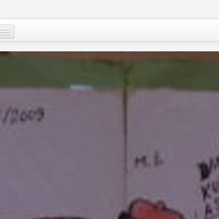
Qui sommes-nous
?
Nos actions
Images et mots du Niger
Soutenir le peuple nigérien
A propos
Le Niger