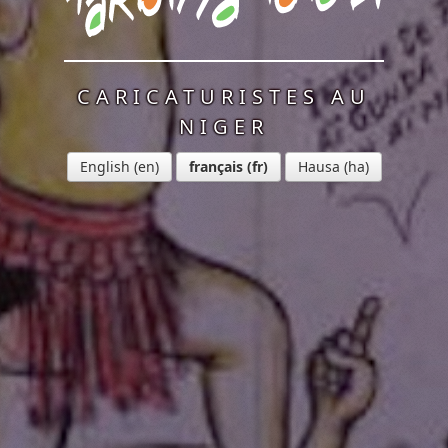
CARICATURISTES AU
NIGER
English
français
Hausa