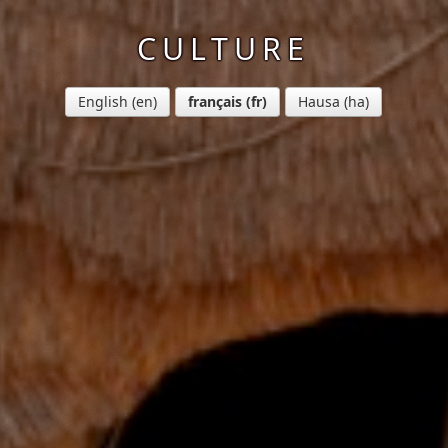
CULTURE
English
français
Hausa