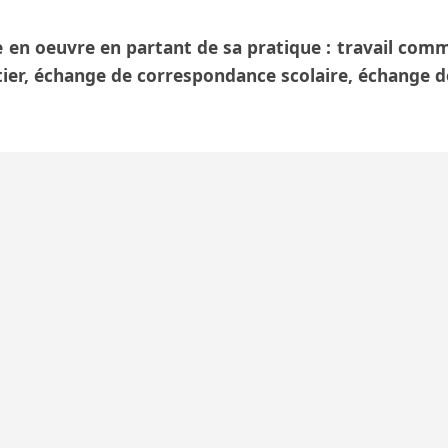
 en oeuvre en partant de sa pratique : travail comm
er, échange de correspondance scolaire, échange de 
ANIMATIONS
CULTURELLES AU
NIGER