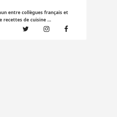
un entre collègues français et
recettes de cuisine ...
RÉPARER LES CRIMES
COLONIAUX
? LE CAS
DE LA MISSION
AFRIQUE CENTRALE
(COLONNE VOULET-
CHANOINE) AU NIGER