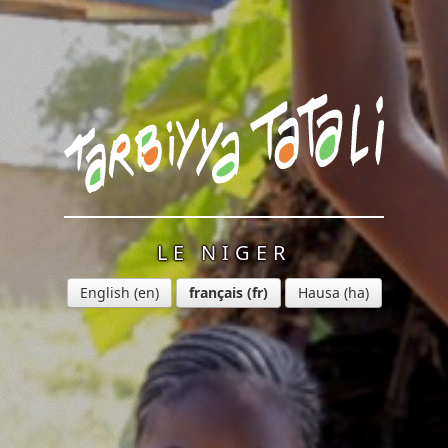
LE NIGER
English
français
Hausa