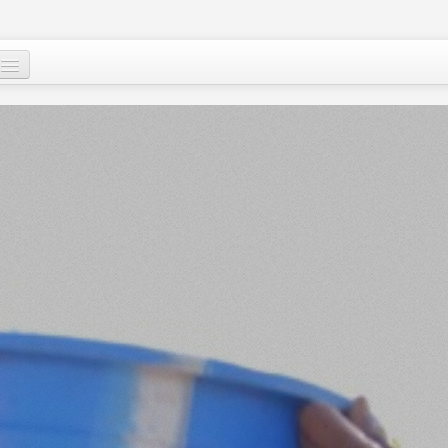
Qui sommes-nous
?
Nos actions
Images et mots du Niger
Soutenir le peuple nigérien
A propos
Le Niger