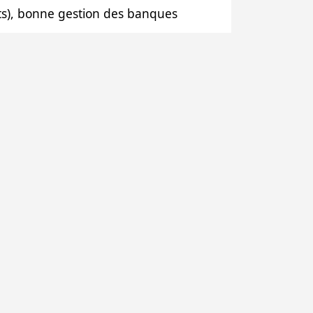
pôts), bonne gestion des banques
 œuvre, avec l’aide de ses
aux Initiatives Locales) qui
Etrangères, Région Bretagne,