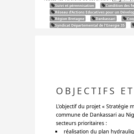
Suivi et pérennisation
Condition des 
Réseau d’Actions Educatives pour un Dévelo
Région Bretagne
Dankassari
Coo
Syndicat Départemental de l’Energie 35
OBJECTIFS E
L’objectif du projet «
Stratégie m
commune de Dankassari au Nig
secteurs prioritaires :
réalisation du
plan hydrauli