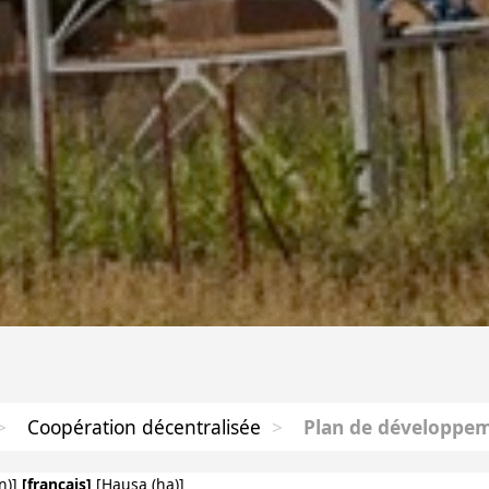
>
Coopération décentralisée
>
Plan de développem
]
[français]
[
Hausa
]