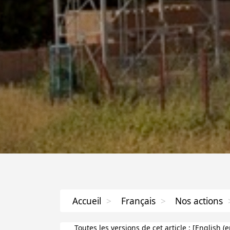
Accueil
>
Français
>
Nos actions
Toutes les versions de cet article :
[
English