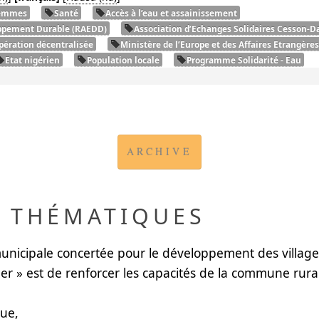
femmes
Santé
Accès à l’eau et assainissement
ppement Durable (
RAEDD
)
Association d’Echanges Solidaires Cesson-Da
pération décentralisée
Ministère de l’Europe et des Affaires Etrangères
Etat nigérien
Population locale
Programme Solidarité - Eau
ARCHIVE
T THÉMATIQUES
unicipale concertée pour le développement des villages
er
» est de renforcer les capacités de la commune rura
que
,