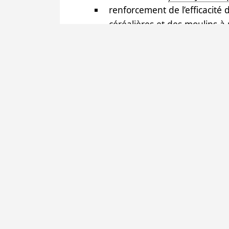
renforcement de l’efficacité
céréalières et des moulins à m
mise en place d’un plan pour l
formation des femmes.
Le projet repose localement sur
la commune de Dankassari qui
partenaires, et dont le maire 
le Service Hydraulique du 
réalisent les études techniq
les comités de gestion villag
PARTENAIRES
Communes de Cesson-Sévigné et 
Agende de l’Eau Loire Bretagne