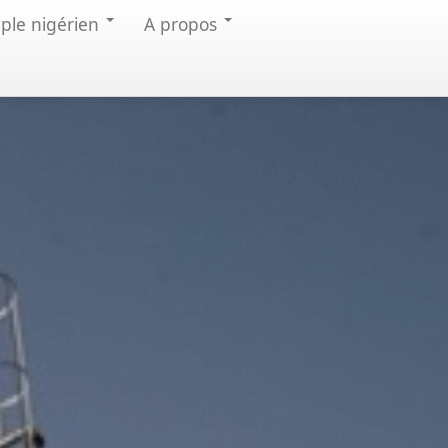
uple nigérien
A propos