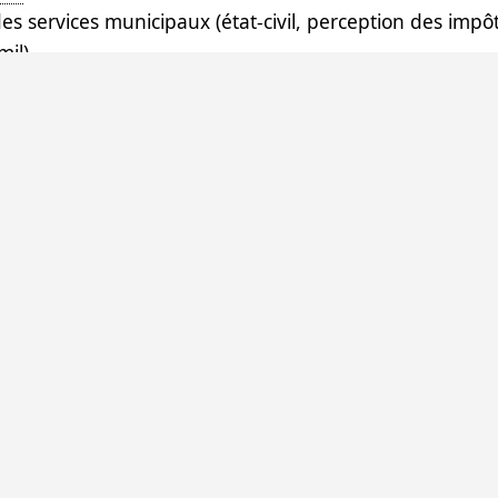
 des services municipaux (état-civil, perception des im
il),
’agriculture et l’élevage,
 3 niveaux :
 définit son plan de développement local et le met en
est très présent sur le terrain
département de Dogondoutchi et le
RAIL
(Réseau d’Appui 
ues
eois qui garantissent la pérennité des actions.
 DU PROJET
de Dankassari, Etat nigérien, Ministère des Affaires 
,
CEBR
,
SDE35
.