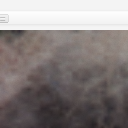
Qui sommes-nous
?
Nos actions
Images et mots du Niger
Soutenir le peuple nigérien
A propos
Le Niger