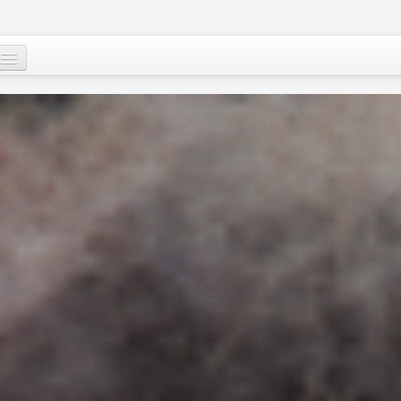
Qui sommes-nous
?
Nos actions
Images et mots du Niger
Soutenir le peuple nigérien
A propos
Le Niger