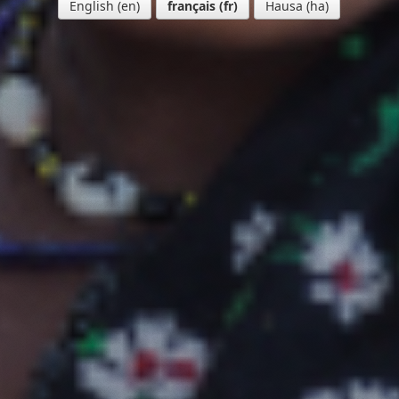
English
français
Hausa