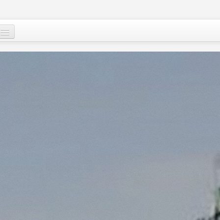
Qui sommes-nous
?
Nos actions
Images et mots du Niger
Soutenir le peuple nigérien
A propos
Le Niger