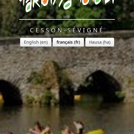
CESSON-SÉVIGNÉ
English
français
Hausa