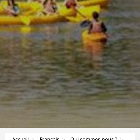
Accueil
>
Français
>
Qui sommes-nous ?
>